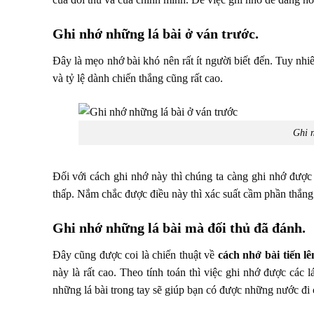
Ghi nhớ những lá bài ở ván trước.
Đây là mẹo nhớ bài khó nên rất ít người biết đến. Tuy nhiê
và tỷ lệ dành chiến thắng cũng rất cao.
Ghi 
Đối với cách ghi nhớ này thì chúng ta càng ghi nhớ được c
thấp. Nắm chắc được điều này thì xác suất cầm phần thắng t
Ghi nhớ những lá bài mà đối thủ đã đánh.
Đây cũng được coi là chiến thuật về
cách nhớ bài tiến lê
này là rất cao. Theo tính toán thì việc ghi nhớ được các l
những lá bài trong tay sẽ giúp bạn có được những nước đi 