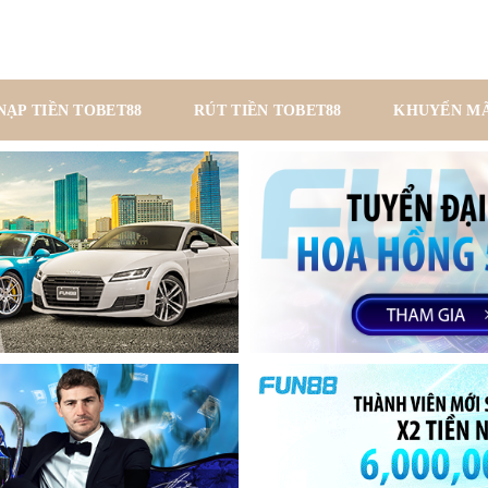
NẠP TIỀN TOBET88
RÚT TIỀN TOBET88
KHUYẾN MÃ