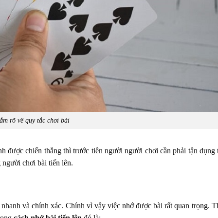
ắm rõ về quy tắc chơi bài
 được chiến thắng thì trước tiên người người chơi cần phải tận dụng t
người chơi bài tiến lên.
 nhanh và chính xác. Chính vì vậy việc nhớ được bài rất quan trọng. T
trong
cách nhớ bài tiến lên
đó là: