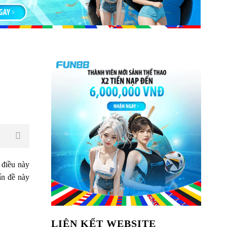
 điều này
ấn đề này
LIÊN KẾT WEBSITE