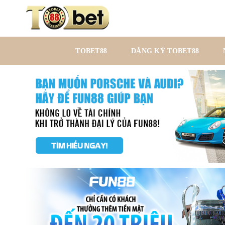
Skip
to
content
TOBET88
ĐĂNG KÝ TOBET88