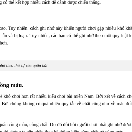
g có thể kết hợp nhiều cách để dành được chiến thắng.
 cao. Tuy nhiên, cách ghi nhớ này khiến người chơi gặp nhiều khó khă
lẫn và bị loạn. Tuy nhiên, các bạn có thể ghi nhớ theo một quy luật l
 hơn.
nhớ theo thứ tự các quân bài
đồng màu.
 sẽ khó chơi hơn rất nhiều kiểu chơi bài miền Nam. Bởi xét về cách ch
ều. Bởi chúng không có quá nhiều quy tắc về chất cũng như về màu đối
quân cùng màu, cùng chất. Do đó đòi hỏi người chơi phải ghi nhớ được 
n thì chúng ta nên phân theo hệ thống kiểu cùng chất và cùng màu.