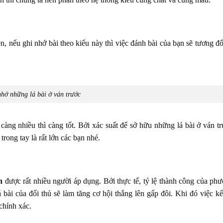
n, nếu ghi nhớ bài theo kiểu này thì việc đánh bài của bạn sẽ tương đ
nhớ những lá bài ở ván trước
àng nhiều thì càng tốt. Bởi xác suất để sở hữu những lá bài ở ván trư
rong tay là rất lớn các bạn nhé.
n
được rất nhiều người áp dụng. Bởi thực tế, tỷ lệ thành công của ph
á bài của đối thủ sẽ làm tăng cơ hội thắng lên gấp đôi. Khi đó việc k
chính xác.