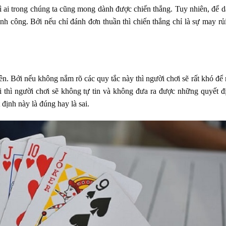
ì ai trong chúng ta cũng mong dành được chiến thắng. Tuy nhiên, để 
ành công. Bởi nếu chỉ đánh đơn thuần thì chiến thắng chỉ là sự may rủ
lên. Bởi nếu không nắm rõ các quy tắc này thì người chơi sẽ rất khó đ
i thì người chơi sẽ không tự tin và không đưa ra được những quyết đ
 định này là đúng hay là sai.