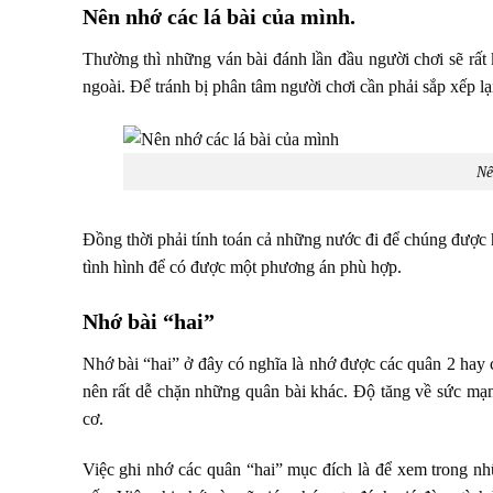
Nên nhớ các lá bài của mình.
Thường thì những ván bài đánh lần đầu người chơi sẽ rất 
ngoài. Để tránh bị phân tâm người chơi cần phải sắp xếp lạ
Nê
Đồng thời phải tính toán cả những nước đi để chúng được 
tình hình để có được một phương án phù hợp.
Nhớ bài “hai”
Nhớ bài “hai” ở đây có nghĩa là nhớ được các quân 2 hay còn
nên rất dễ chặn những quân bài khác. Độ tăng về sức mạnh 
cơ.
Việc ghi nhớ các quân “hai” mục đích là để xem trong nh