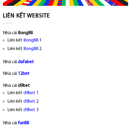
LIÊN KẾT WEBSITE
Nhà cái
Bong88
Liên kết
Bong88
1
Liên kết
Bong88
2
Nhà cái
dafabet
Nhà cái
12bet
Nhà cái
d9bet
Liên kết
d9bet
1
Liên kết
d9bet
2
Liên kết
d9bet
3
Nhà cái
fun88