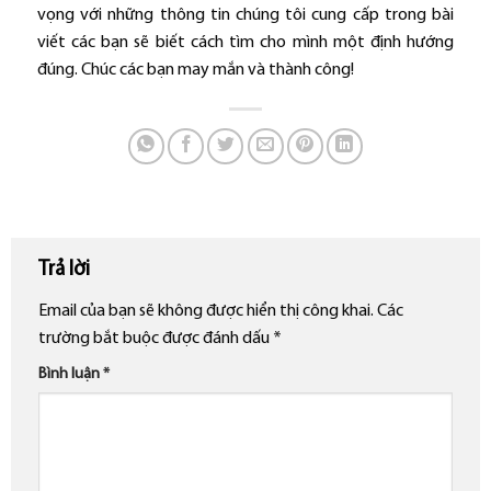
vọng với những thông tin chúng tôi cung cấp trong bài
viết các bạn sẽ biết cách tìm cho mình một định hướng
đúng. Chúc các bạn may mắn và thành công!
Trả lời
Email của bạn sẽ không được hiển thị công khai.
Các
trường bắt buộc được đánh dấu
*
Bình luận
*