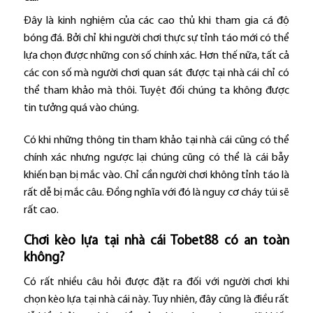
Đây là kinh nghiệm của các cao thủ khi tham gia cá độ
bóng đá. Bởi chỉ khi người chơi thực sự tỉnh táo mới có thể
lựa chọn được những con số chính xác. Hơn thế nữa, tất cả
các con số mà người chơi quan sát được tại nhà cái chỉ có
thể tham khảo mà thôi. Tuyệt đối chúng ta không được
tin tưởng quá vào chúng.
Có khi những thông tin tham khảo tại nhà cái cũng có thể
chính xác nhưng ngược lại chúng cũng có thể là cái bẫy
khiến bạn bị mắc vào. Chỉ cần người chơi không tỉnh táo là
rất dễ bị mắc câu. Đồng nghĩa với đó là nguy cơ cháy túi sẽ
rất cao.
Chơi kèo lựa tại nhà cái Tobet88 có an toàn
không?
Có rất nhiều câu hỏi được đặt ra đối với người chơi khi
chọn kèo lựa tại nhà cái này. Tuy nhiên, đây cũng là điều rất