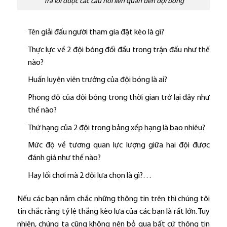
Trả lời được các câu hỏi liên quan đến đội bóng
Tên giải đấu người tham gia đặt kèo là gì?
Thực lực về 2 đội bóng đối đầu trong trận đấu như thế
nào?
Huấn luyện viên trưởng của đội bóng là ai?
Phong độ của đội bóng trong thời gian trở lại đây như
thế nào?
Thứ hạng của 2 đội trong bảng xếp hạng là bao nhiêu?
Mức độ về tương quan lực lượng giữa hai đội được
đánh giá như thế nào?
Hay lối chơi mà 2 đội lựa chọn là gì?…
Nếu các bạn nắm chắc những thông tin trên thì chúng tôi
tin chắc rằng tỷ lệ thắng kèo lựa của các bạn là rất lớn. Tuy
nhiên, chúng ta cũng không nên bỏ qua bất cứ thông tin