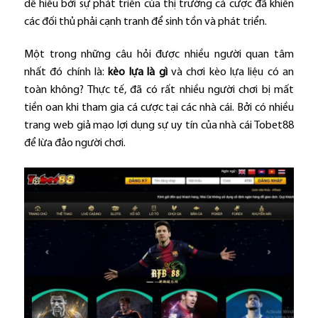
dễ hiểu bởi sự phát triển của thị trường cá cược đã khiến
các đối thủ phải cạnh tranh để sinh tồn và phát triển.
Một trong những câu hỏi được nhiều người quan tâm
nhất đó chính là:
kèo lựa là gì
và chơi kèo lựa liệu có an
toàn không? Thực tế, đã có rất nhiều người chơi bị mất
tiền oan khi tham gia cá cược tại các nhà cái. Bởi có nhiều
trang web giả mạo lợi dụng sự uy tín của nhà cái Tobet88
để lừa đảo người chơi.