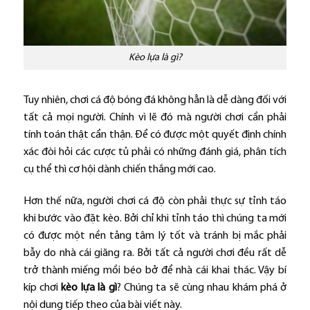
Kèo lựa là gì?
Tuy nhiên, chơi cá độ bóng đá không hẳn là dễ dàng đối với
tất cả mọi người. Chính vì lẽ đó mà người chơi cần phải
tính toán thật cẩn thận. Để có được một quyết định chính
xác đòi hỏi các cược tủ phải có những đánh giá, phân tích
cụ thể thì cơ hội dành chiến thắng mới cao.
Hơn thế nữa, người chơi cá độ còn phải thực sự tỉnh táo
khi bước vào đặt kèo. Bởi chỉ khi tỉnh táo thì chúng ta mới
có được một nền tảng tâm lý tốt và tránh bị mắc phải
bẫy do nhà cái giăng ra. Bởi tất cả người chơi đều rất dễ
trở thành miếng mồi béo bở để nhà cái khai thác. Vậy bí
kíp chơi
kèo lựa là gì
? Chúng ta sẽ cùng nhau khám phá ở
nội dung tiếp theo của bài viết này.