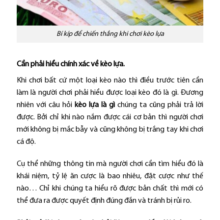
Bí kíp để chiến thắng khi chơi kèo lựa
Cần phải hiểu chính xác về kèo lựa.
Khi chơi bất cứ một loại kèo nào thì điều trước tiên cần
làm là người chơi phải hiểu được loại kèo đó là gì. Đương
nhiên với câu hỏi
kèo lựa là gì
chúng ta cũng phải trả lời
được. Bởi chỉ khi nào nắm được cái cơ bản thì người chơi
mới không bị mắc bẫy và cũng không bị trắng tay khi chơi
cá độ.
Cụ thể những thông tin mà người chơi cần tìm hiểu đó là
khái niệm, tỷ lệ ăn cược là bao nhiêu, đặt cược như thế
nào… Chỉ khi chúng ta hiểu rõ được bản chất thì mới có
thể đưa ra được quyết định đúng đắn và tránh bị rủi ro.