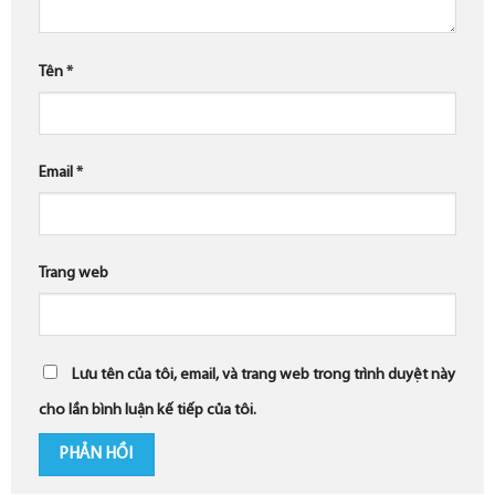
Tên
*
Email
*
Trang web
Lưu tên của tôi, email, và trang web trong trình duyệt này
cho lần bình luận kế tiếp của tôi.