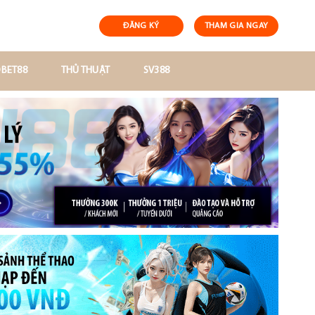
ĐĂNG KÝ
THAM GIA NGAY
OBET88
THỦ THUẬT
SV388