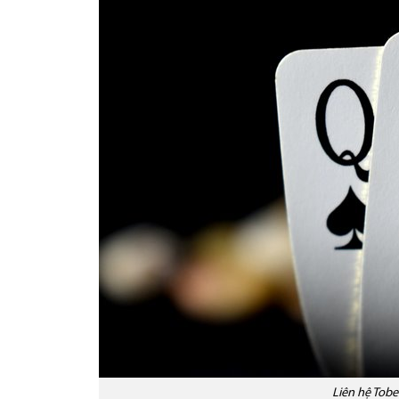
Liên hệ Tobe