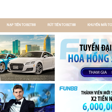
NẠP TIỀN TOBET88
RÚT TIỀN TOBET88
KHUYẾN MÃI T