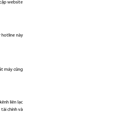
 cập website
 hotline này
bắt máy cũng
ênh liên lạc
tài chính và