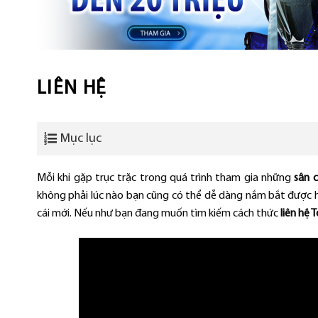
LIÊN HỆ
Mục lục
Mỗi khi gặp trục trặc trong quá trình tham gia những
sân c
không phải lúc nào bạn cũng có thể dễ dàng nắm bắt được hế
cái mới. Nếu như bạn đang muốn tìm kiếm cách thức
liên hệ 