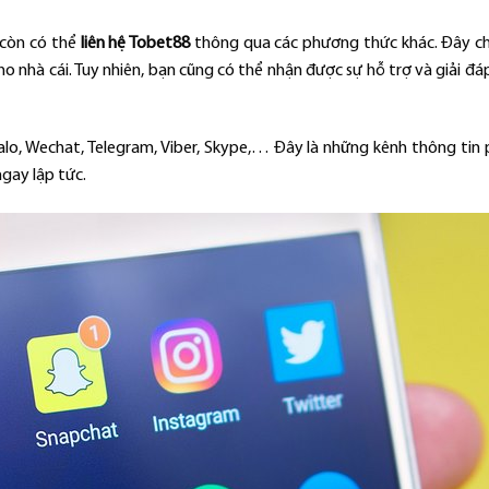
 còn có thể
liên hệ Tobet88
thông qua các phương thức khác. Đây ch
 nhà cái. Tuy nhiên, bạn cũng có thể nhận được sự hỗ trợ và giải đáp
lo, Wechat, Telegram, Viber, Skype,… Đây là những kênh thông tin
gay lập tức.