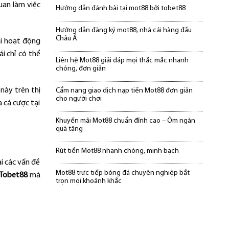
uan làm việc
Hướng dẫn đánh bài tại mot88 bởi tobet88
Hướng dẫn đăng ký mot88, nhà cái hàng đầu
Châu Á
ái hoạt động
i chỉ có thể
Liên hệ Mot88 giải đáp mọi thắc mắc nhanh
chóng, đơn giản
này trên thị
Cẩm nang giao dịch nạp tiền Mot88 đơn giản
cho người chơi
 cá cược tại
Khuyến mãi Mot88 chuẩn đỉnh cao – Ôm ngàn
quà tặng
Rút tiền Mot88 nhanh chóng, minh bạch
i các vấn đề
Mot88 trực tiếp bóng đá chuyên nghiệp bắt
ệ Tobet88
mà
trọn mọi khoảnh khắc