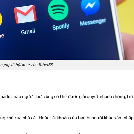
ạng xã hội khác của Tobet88.
ải lúc nào người chơi cũng có thể được giải quyết nhanh chóng, trừ
ang chủ của nhà cái. Hoặc tài khoản của bạn bị người khác xâm nhậ