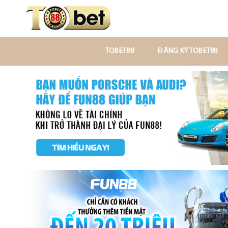
Skip
to
content
TOBET88
ĐĂNG KÝ TOBET88