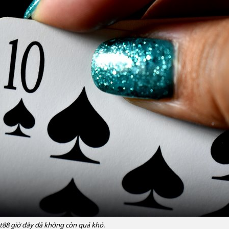
t88 giờ đây đã không còn quá khó.