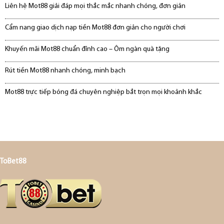
Liên hệ Mot88 giải đáp mọi thắc mắc nhanh chóng, đơn giản
Cẩm nang giao dịch nạp tiền Mot88 đơn giản cho người chơi
Khuyến mãi Mot88 chuẩn đỉnh cao – Ôm ngàn quà tặng
Rút tiền Mot88 nhanh chóng, minh bạch
Mot88 trực tiếp bóng đá chuyên nghiệp bắt trọn mọi khoảnh khắc
ToBet88