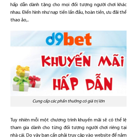
hấp dẫn dành tặng cho mọi đối tượng người chơi khác
nhau. Điển hình như nạp tiền lần đầu, hoàn tiền, ưu đãi thể
thao ảo,..
Cung cấp các phần thưởng có giá trị lớn
Tuy nhiên mỗi một chương trình khuyến mãi sẽ có thể lệ
tham gia dành cho từng đối tượng người chơi riêng tại
nhà cái. Do vậy bạn cần phải truy cập vào website để nắm