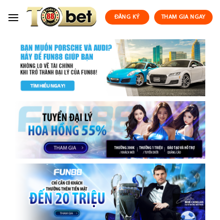
Skip
to
ĐĂNG KÝ
THAM GIA NGAY
content