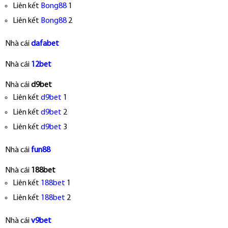
Liên kết
Bong88
1
Liên kết
Bong88
2
Nhà cái
dafabet
Nhà cái
12bet
Nhà cái
d9bet
Liên kết
d9bet
1
Liên kết
d9bet
2
Liên kết
d9bet
3
Nhà cái
fun88
Nhà cái
188bet
Liên kết
188bet
1
Liên kết
188bet
2
Nhà cái
v9bet