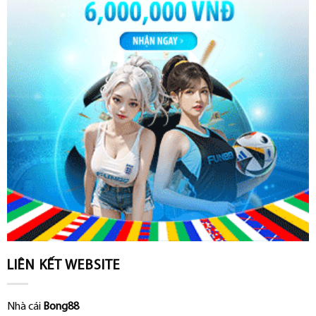
LIÊN KẾT WEBSITE
Nhà cái
Bong88