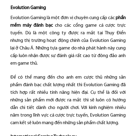
Evolution Gaming
Evolution Gaming là một đơn vị chuyên cung cấp các
phần
mềm máy đánh bạc
cho các cổng game cá cược trực
tuyến. Dù là một công ty được ra mắt tại Thụy Điển
nhưng thị trường hoạt động chính của Evolution Gaming
lại ở Châu Á. Những tựa game do nhà phát hành này cung
cấp luôn nhận được sự đánh giá rất cao từ đông đảo anh
em game thủ.
Để có thể mang đến cho anh em cược thủ những sản
phẩm đánh bạc chất lượng nhất thì Evolution Gaming đã
tích hợp rất nhiều tính năng hiện đại. Cụ thể là đối với
những sản phẩm mới được ra mắt thì sẽ luôn có hướng
dẫn chi tiết dành cho người chơi. Với kinh nghiệm nhiều
năm trong lĩnh vực cá cược trực tuyến, Evolution Gaming
cam kết sẽ luôn mang đến những sản phẩm chất lượng.