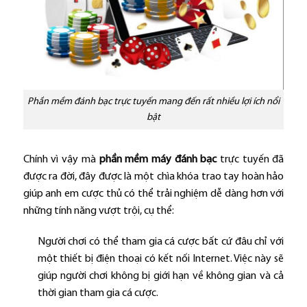
Phần mềm đánh bạc trực tuyến mang đến rất nhiều lợi ích nổi
bật
Chính vì vậy mà
phần mềm máy đánh bạc
trực tuyến đã
được ra đời, đây được là một chìa khóa trao tay hoàn hảo
giúp anh em cược thủ có thể trải nghiệm dễ dàng hơn với
những tính năng vượt trội, cụ thể:
Người chơi có thể tham gia cá cược bất cứ đâu chỉ với
một thiết bị điện thoại có kết nối Internet. Việc này sẽ
giúp người chơi không bị giới hạn về không gian và cả
thời gian tham gia cá cược.