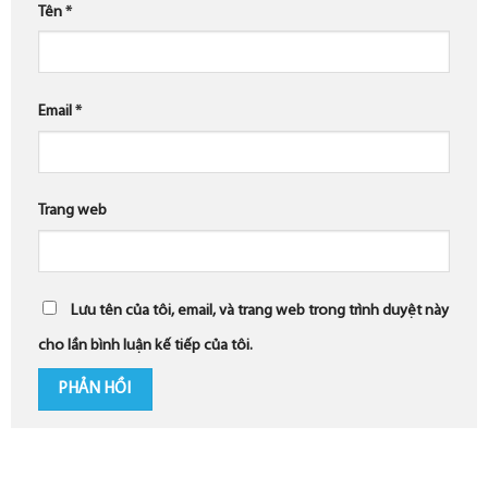
Tên
*
Email
*
Trang web
Lưu tên của tôi, email, và trang web trong trình duyệt này
cho lần bình luận kế tiếp của tôi.