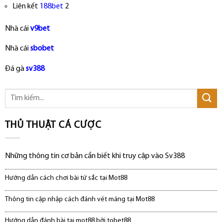
Liên kết
188bet
2
Nhà cái
v9bet
Nhà cái
sbobet
Đá gà
sv388
THỦ THUẬT CÁ CƯỢC
Những thông tin cơ bản cần biết khi truy cập vào Sv388
Hướng dẫn cách chơi bài tứ sắc tại Mot88
Thông tin cập nhập cách đánh vét máng tại Mot88
Hướng dẫn đánh bài tại mot88 bởi tobet88