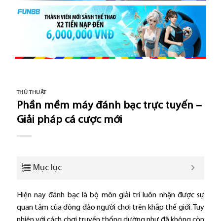
THỦ THUẬT
Phần mềm máy đánh bạc trực tuyến –
Giải pháp cá cược mới
Mục lục
Hiện nay đánh bạc là bộ môn giải trí luôn nhận được sự
quan tâm của đông đảo người chơi trên khắp thế giới. Tuy
nhiên với cách chơi truyền thống dường như đã không còn