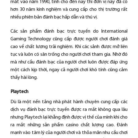
mắt vào năm 1990, tính cho đến nay thì đơn vị này đã có
hơn 30 năm kinh nghiệm và cung cấp cho thị trường rất
nhiều phiên bản đánh bạc hấp dẫn và thú vị.
Các sản phẩm đánh bạc trực tuyến do International
Gaming Technology cũng cấp được người chơi đánh giá
cao về chất lượng trải nghiệm. Khi các sảnh được mở liên
tục và luôn có sân trống cho người chơi tham gia. Nhờ đó
mà như cầu đánh bạc của người chơi luôn được đáp ứng
một cách kịp thời, ngay cả người chơi khó tính cũng cảm
thấy hài lòng.
Playtech
Dù là một nền tảng nhà phát hành chuyên cung cấp các
dịch vụ đánh bạc trực tuyến được ra mắt không qua lâu
nhưng Playtech lại khẳng định được vị thế của mình khi cho
ra mắt những sản phẩm casino chất lượng cao. Đánh
mạnh vào tâm lý của người chơi và thỏa mãn nhu cầu chơi