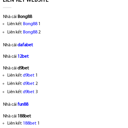
LIÊN KẾT WEBSITE
Nhà cái
Bong88
Liên kết
Bong88
1
Liên kết
Bong88
2
Nhà cái
dafabet
Nhà cái
12bet
Nhà cái
d9bet
Liên kết
d9bet
1
Liên kết
d9bet
2
Liên kết
d9bet
3
Nhà cái
fun88
Nhà cái
188bet
Liên kết
188bet
1