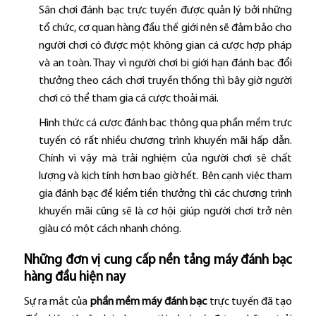
Sân chơi đánh bạc trực tuyến được quản lý bởi những
tổ chức, cơ quan hàng đầu thế giới nên sẽ đảm bảo cho
người chơi có được một không gian cá cược hợp pháp
và an toàn. Thay vì người chơi bị giới hạn đánh bạc đổi
thưởng theo cách chơi truyền thống thì bây giờ người
chơi có thể tham gia cá cược thoải mái.
Hình thức cá cược đánh bạc thông qua phần mềm trực
tuyến có rất nhiều chương trình khuyến mãi hấp dẫn.
Chính vì vậy mà trải nghiệm của người chơi sẽ chất
lượng và kịch tính hơn bao giờ hết. Bên cạnh việc tham
gia đánh bạc để kiểm tiền thưởng thì các chương trình
khuyến mãi cũng sẽ là cơ hội giúp người chơi trở nên
giàu có một cách nhanh chóng.
Những đơn vị cung cấp nền tảng máy đánh bạc
hàng đầu hiện nay
Sự ra mắt của
phần mềm máy đánh bạc
trực tuyến đã tạo