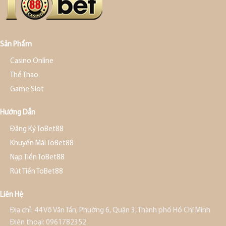
Sản Phẩm
Casino Online
Thể Thao
Game Slot
Hướng Dẫn
Đăng Ký ToBet88
Khuyến Mãi ToBet88
Nạp Tiền ToBet88
Rút Tiền ToBet88
Liên Hệ
Địa chỉ:
44 Võ Văn Tần, Phường 6, Quận 3, Thành phố Hồ Chí Minh
Điện thoại: 0961782352