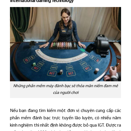
International Gaming Technology
Những phần mềm máy đánh bạc sẽ thỏa mãn niềm đam mê
của người chơi
Nếu bạn đang tìm kiếm một đơn vị chuyên cung cấp các
phần mềm đánh bạc trực tuyến lão luyện, có nhiều năm
kinh nghiệm thì nhất định không được bỏ qua IGT. Được ra