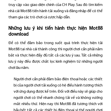
truy cập vào giao diện chính của CH Play. Sau đó tìm kiếm
nhà cái Mot88 tiến hành tải xuống và đăng nhập để có thể
tham gia các trò chơi cá cược hấp dẫn.
Những lưu ý khi tiến hành thực hiện Mot88
download
Để có thể đảm bảo trong suốt quá trình thực hiện tải
Mot88 tại nhà cái thành công thì người chơi cần phải nắm
bắt và thực hiện đầy đủ tất cả các lưu ý sau. Tất cả những
lưu ý này đều được chắt lọc kinh nghiệm từ những người
chơi lâu năm.
Người chơi cần phải đảm bảo điện thoại hoặc các thiết
bị của người chơi tải xuống có hệ điều hành tương thích
với ứng dụng được kể trên. Đối với điều này sẽ giúp cho
người chơi có thể nhanh chóng tải về và không vướng
mắt nhiều thứ. Hiện nay thì Mot88 đã tương thích với
hầu hết tất cả các thiết bị điện thoại vì thế người chơi