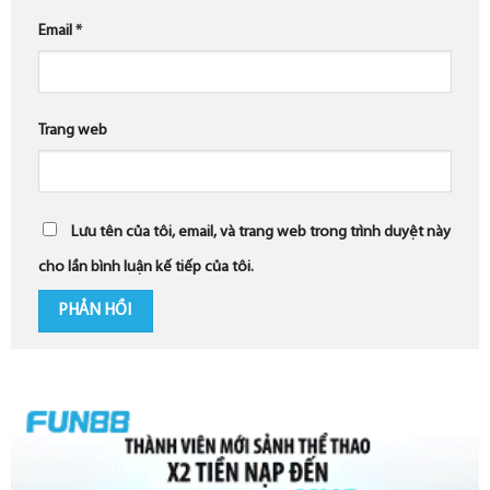
Email
*
Trang web
Lưu tên của tôi, email, và trang web trong trình duyệt này
cho lần bình luận kế tiếp của tôi.