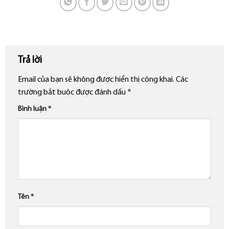
Trả lời
Email của bạn sẽ không được hiển thị công khai.
Các
trường bắt buộc được đánh dấu
*
Bình luận
*
Tên
*