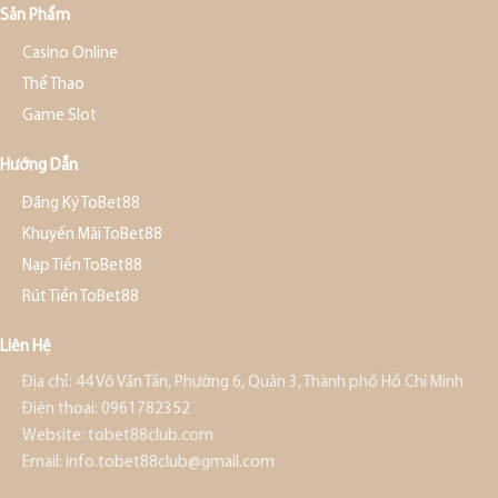
Sản Phẩm
Casino Online
Thể Thao
Game Slot
Hướng Dẫn
Đăng Ký ToBet88
Khuyến Mãi ToBet88
Nạp Tiền ToBet88
Rút Tiền ToBet88
Liên Hệ
Địa chỉ:
44 Võ Văn Tần, Phường 6, Quận 3, Thành phố Hồ Chí Minh
Điện thoại: 0961782352
Website: tobet88club.com
Email:
info.tobet88club@gmail.com