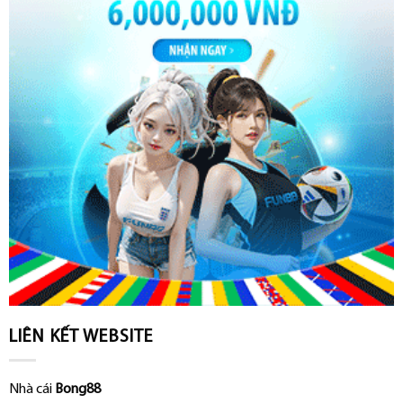
LIÊN KẾT WEBSITE
Nhà cái
Bong88