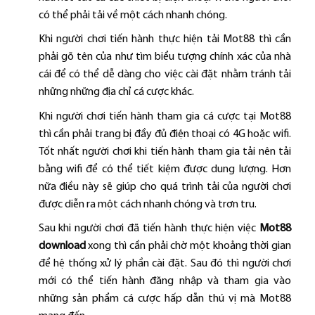
có thể phải tải về một cách nhanh chóng.
Khi người chơi tiến hành thực hiện tải Mot88 thì cần
phải gõ tên của như tìm biểu tượng chính xác của nhà
cái để có thể dễ dàng cho việc cài đặt nhằm tránh tải
những những địa chỉ cá cược khác.
Khi người chơi tiến hành tham gia cá cược tại Mot88
thì cần phải trang bị đầy đủ điện thoại có 4G hoặc wifi.
Tốt nhất người chơi khi tiến hành tham gia tải nên tải
bằng wifi để có thể tiết kiệm được dung lượng. Hơn
nữa điều này sẽ giúp cho quá trình tải của người chơi
được diễn ra một cách nhanh chóng và trơn tru.
Sau khi người chơi đã tiến hành thực hiện việc
Mot88
download
xong thì cần phải chờ một khoảng thời gian
để hệ thống xử lý phần cài đặt. Sau đó thì người chơi
mới có thể tiến hành đăng nhập và tham gia vào
những sản phẩm cá cược hấp dẫn thú vị mà Mot88