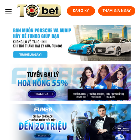
Skip
to
ĐĂNG KÝ
THAM GIA NGAY
content