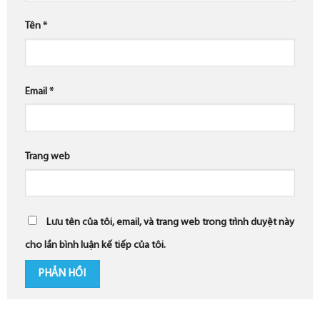
Tên
*
Email
*
Trang web
Lưu tên của tôi, email, và trang web trong trình duyệt này
cho lần bình luận kế tiếp của tôi.