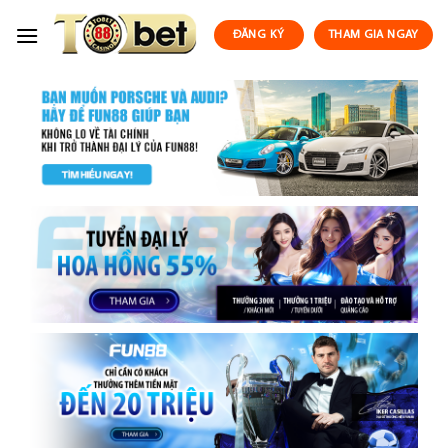
Skip
to
ĐĂNG KÝ
THAM GIA NGAY
content