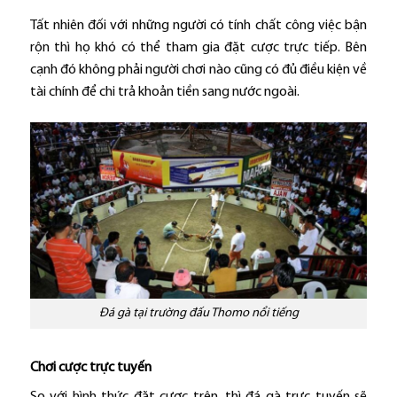
Tất nhiên đối với những người có tính chất công việc bận
rộn thì họ khó có thể tham gia đặt cược trực tiếp. Bên
cạnh đó không phải người chơi nào cũng có đủ điều kiện về
tài chính để chi trả khoản tiền sang nước ngoài.
Đá gà tại trường đấu Thomo nổi tiếng
Chơi cược trực tuyến