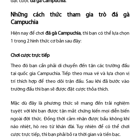
đặt cược
đá gà Campuchia.
Những cách thức tham gia trò đá gà
Campuchia
Hiện nay để chơi
đá gà Campuchia
, thì bạn có thể lựa chọn
1 trong 2 hình thức cơ bản sau đây:
Chơi cược trực tiếp
Theo đó bạn cần phải di chuyển đến tận các trường đấu
tại quốc gia Campuchia. Tiếp theo mua vé và lựa chọn vị
trí thích hợp để theo dõi trận đấu. Sau khi đã bước vào
trường đấu thì bạn sẽ được đặt cược thỏa thích.
Mặc dù đây là phương thức sẽ mang đến trải nghiệm
tuyệt vời khi bạn được tận mắt chứng kiến mọi diễn biến
ngoài đời thức. Đồng thời cảm nhận được bầu không khí
náo nhiệt, hò reo từ khán đài. Tuy nhiên để có thể chơi
cược trực tiếp, thì bạn phải bỏ ra thời gian và tiền bạc.